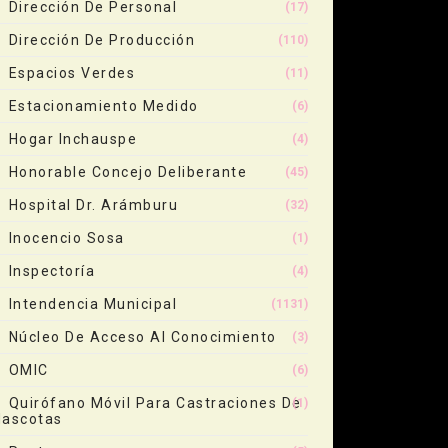
Dirección De Personal
(17)
Dirección De Producción
(110)
Espacios Verdes
(11)
Estacionamiento Medido
(6)
Hogar Inchauspe
(4)
Honorable Concejo Deliberante
(45)
Hospital Dr. Arámburu
(32)
Inocencio Sosa
(1)
Inspectoría
(4)
Intendencia Municipal
(1131)
Núcleo De Acceso Al Conocimiento
(3)
OMIC
(6)
Quirófano Móvil Para Castraciones De
(1)
ascotas