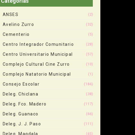
Categorias
ANSES
(2)
Avelino Zurro
(32)
Cementerio
(5)
Centro Integrador Comunitario
(28)
Centro Universitario Municipal
(57)
Complejo Cultural Cine Zurro
(10)
Complejo Natatorio Municipal
(1)
Consejo Escolar
(184)
Deleg. Chiclana
(38)
Deleg. Fco. Madero
(117)
Deleg. Guanaco
(66)
Deleg. J. J. Paso
(111)
Deleg. Magdala
(45)