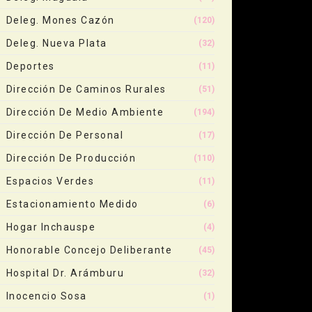
Deleg. Mones Cazón
(120)
Deleg. Nueva Plata
(32)
Deportes
(11)
Dirección De Caminos Rurales
(51)
Dirección De Medio Ambiente
(194)
Dirección De Personal
(17)
Dirección De Producción
(110)
Espacios Verdes
(11)
Estacionamiento Medido
(6)
Hogar Inchauspe
(4)
Honorable Concejo Deliberante
(45)
Hospital Dr. Arámburu
(32)
Inocencio Sosa
(1)