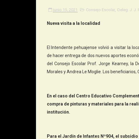
junio 15, 2021
Consejo Escolar
,
Deleg. J. J.
Nueva visita a la localidad
El Intendente pehuajense volvió a visitar la lo
de hacer entrega de dos nuevos aportes económ
del Consejo Escolar Prof. Jorge Kearney, la D
Morales y Andrea Le Moglie. Los beneficiarios, 
En el caso del Centro Educativo Complementar
compra de pinturas y materiales para la real
institución.
Para el Jardín de Infantes Nº904, el subsidi