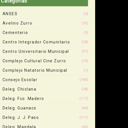
Categorias
ANSES
(2)
Avelino Zurro
(32)
Cementerio
(5)
Centro Integrador Comunitario
(28)
Centro Universitario Municipal
(57)
Complejo Cultural Cine Zurro
(10)
Complejo Natatorio Municipal
(1)
Consejo Escolar
(184)
Deleg. Chiclana
(38)
Deleg. Fco. Madero
(117)
Deleg. Guanaco
(66)
Deleg. J. J. Paso
(111)
Deleg. Magdala
(45)