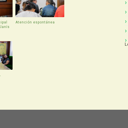
ipal
Atención espontánea
Alanís
L
L