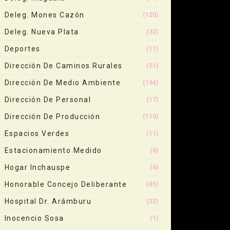
Deleg. Mones Cazón
(120)
Deleg. Nueva Plata
(32)
Deportes
(11)
Dirección De Caminos Rurales
(51)
Dirección De Medio Ambiente
(194)
Dirección De Personal
(17)
Dirección De Producción
(110)
Espacios Verdes
(11)
Estacionamiento Medido
(6)
Hogar Inchauspe
(4)
Honorable Concejo Deliberante
(45)
Hospital Dr. Arámburu
(32)
Inocencio Sosa
(1)