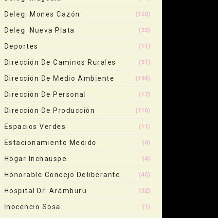
Deleg. Mones Cazón
(120)
Deleg. Nueva Plata
(32)
Deportes
(11)
Dirección De Caminos Rurales
(51)
Dirección De Medio Ambiente
(194)
Dirección De Personal
(17)
Dirección De Producción
(110)
Espacios Verdes
(11)
Estacionamiento Medido
(6)
Hogar Inchauspe
(4)
Honorable Concejo Deliberante
(45)
Hospital Dr. Arámburu
(32)
Inocencio Sosa
(1)