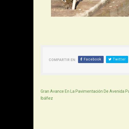
Facebook
Twitter
COMPARTIR EN:
Siguiente
Gran Avance En La Pavimentación De Avenida P
Ibáñez