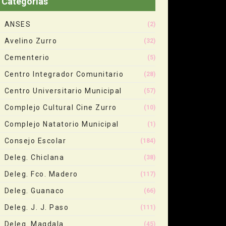
Categorias
ANSES
(2)
Avelino Zurro
(32)
Cementerio
(5)
Centro Integrador Comunitario
(28)
Centro Universitario Municipal
(57)
Complejo Cultural Cine Zurro
(10)
Complejo Natatorio Municipal
(1)
Consejo Escolar
(184)
Deleg. Chiclana
(38)
Deleg. Fco. Madero
(117)
Deleg. Guanaco
(66)
Deleg. J. J. Paso
(111)
Deleg. Magdala
(45)