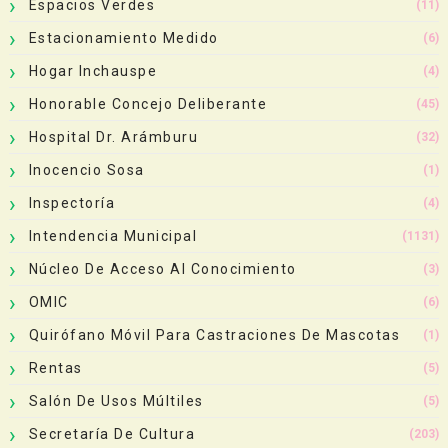
Espacios Verdes
(11)
Estacionamiento Medido
(6)
Hogar Inchauspe
(4)
Honorable Concejo Deliberante
(45)
Hospital Dr. Arámburu
(32)
Inocencio Sosa
(1)
Inspectoría
(4)
Intendencia Municipal
(1131)
Núcleo De Acceso Al Conocimiento
(3)
OMIC
(6)
Quirófano Móvil Para Castraciones De Mascotas
(1)
Rentas
(5)
Salón De Usos Múltiles
(5)
Secretaría De Cultura
(203)