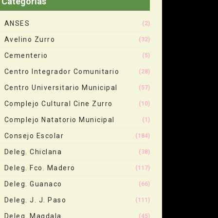
Categorias
ANSES
(2)
Avelino Zurro
(32)
Cementerio
(5)
Centro Integrador Comunitario
(28)
Centro Universitario Municipal
(57)
Complejo Cultural Cine Zurro
(10)
Complejo Natatorio Municipal
(1)
Consejo Escolar
(184)
Deleg. Chiclana
(38)
Deleg. Fco. Madero
(117)
Deleg. Guanaco
(66)
Deleg. J. J. Paso
(111)
Deleg. Magdala
(45)