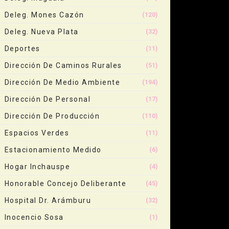
Deleg. Mones Cazón
(120)
Deleg. Nueva Plata
(32)
Deportes
(11)
Dirección De Caminos Rurales
(51)
Dirección De Medio Ambiente
(194)
Dirección De Personal
(17)
Dirección De Producción
(110)
Espacios Verdes
(11)
Estacionamiento Medido
(6)
Hogar Inchauspe
(4)
Honorable Concejo Deliberante
(45)
Hospital Dr. Arámburu
(32)
Inocencio Sosa
(1)