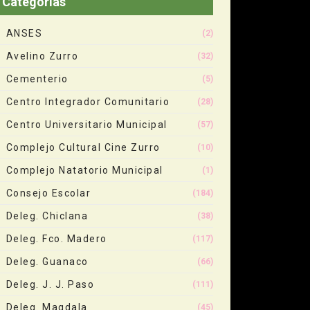
Categorias
ANSES
(2)
Avelino Zurro
(32)
Cementerio
(5)
Centro Integrador Comunitario
(28)
Centro Universitario Municipal
(57)
Complejo Cultural Cine Zurro
(10)
Complejo Natatorio Municipal
(1)
Consejo Escolar
(184)
Deleg. Chiclana
(38)
Deleg. Fco. Madero
(117)
Deleg. Guanaco
(66)
Deleg. J. J. Paso
(111)
Deleg. Magdala
(45)