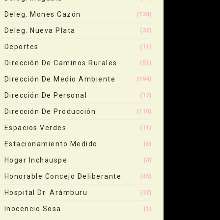
Deleg. Mones Cazón
(120)
Deleg. Nueva Plata
(32)
Deportes
(11)
Dirección De Caminos Rurales
(51)
Dirección De Medio Ambiente
(194)
Dirección De Personal
(17)
Dirección De Producción
(110)
Espacios Verdes
(11)
Estacionamiento Medido
(6)
Hogar Inchauspe
(4)
Honorable Concejo Deliberante
(45)
Hospital Dr. Arámburu
(32)
Inocencio Sosa
(1)