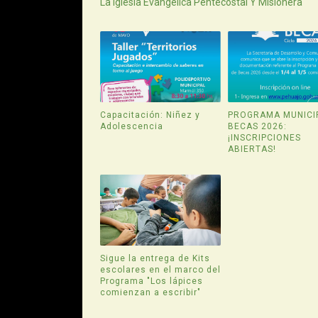
La Iglesia Evangélica Pentecostal Y Misionera
Capacitación: Niñez y
PROGRAMA MUNICI
Adolescencia
BECAS 2026:
¡INSCRIPCIONES
ABIERTAS!
Sigue la entrega de Kits
escolares en el marco del
Programa "Los lápices
comienzan a escribir"