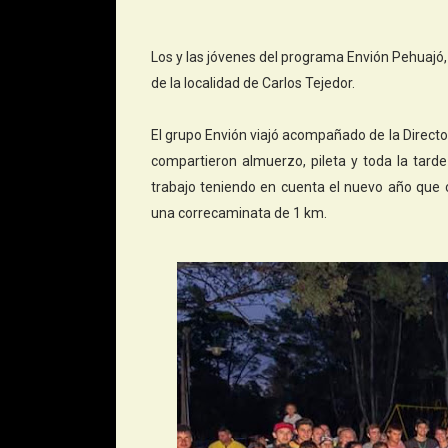
Los y las jóvenes del programa Envión Pehuajó
de la localidad de Carlos Tejedor.
El grupo Envión viajó acompañado de la Direct
compartieron almuerzo, pileta y toda la tard
trabajo teniendo en cuenta el nuevo año que
una correcaminata de 1 km.