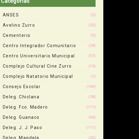
Categorias
ANSES
(2)
Avelino Zurro
(32)
Cementerio
(5)
Centro Integrador Comunitario
(28)
Centro Universitario Municipal
(57)
Complejo Cultural Cine Zurro
(10)
Complejo Natatorio Municipal
(1)
Consejo Escolar
(184)
Deleg. Chiclana
(38)
Deleg. Fco. Madero
(117)
Deleg. Guanaco
(66)
Deleg. J. J. Paso
(111)
Deleg. Magdala
(45)