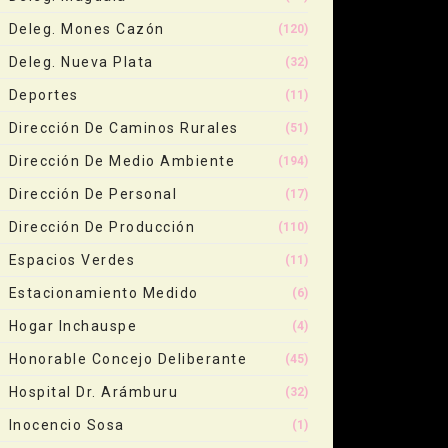
Deleg. Mones Cazón
(120)
Deleg. Nueva Plata
(32)
Deportes
(11)
Dirección De Caminos Rurales
(51)
Dirección De Medio Ambiente
(194)
Dirección De Personal
(17)
Dirección De Producción
(110)
Espacios Verdes
(11)
Estacionamiento Medido
(6)
Hogar Inchauspe
(4)
Honorable Concejo Deliberante
(45)
Hospital Dr. Arámburu
(32)
Inocencio Sosa
(1)