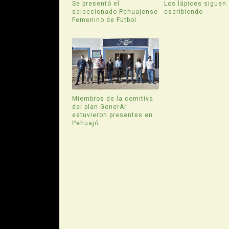
Se presentó el
Los lápices siguen
seleccionado Pehuajense
escribiendo
Femenino de Fútbol
Miembros de la comitiva
del plan GenerAr
estuvieron presentes en
Pehuajó