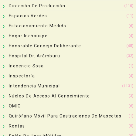
Dirección De Producción
(110)
Espacios Verdes
(11)
Estacionamiento Medido
(6)
Hogar Inchauspe
(4)
Honorable Concejo Deliberante
(45)
Hospital Dr. Arámburu
(32)
Inocencio Sosa
(1)
Inspectoría
(4)
Intendencia Municipal
(1131)
Núcleo De Acceso Al Conocimiento
(3)
OMIC
(6)
Quirófano Móvil Para Castraciones De Mascotas
(1)
Rentas
(5)
Salón De Usos Múltiles
(5)