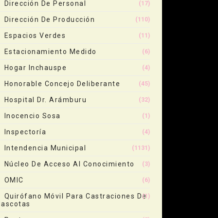
Dirección De Personal
(17)
Dirección De Producción
(110)
Espacios Verdes
(11)
Estacionamiento Medido
(6)
Hogar Inchauspe
(4)
Honorable Concejo Deliberante
(45)
Hospital Dr. Arámburu
(32)
Inocencio Sosa
(1)
Inspectoría
(4)
Intendencia Municipal
(1131)
Núcleo De Acceso Al Conocimiento
(3)
OMIC
(6)
Quirófano Móvil Para Castraciones De
(1)
ascotas