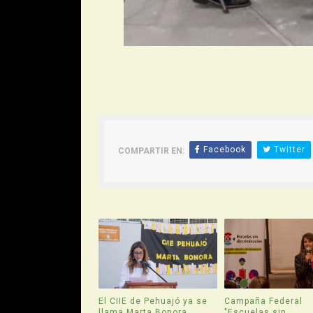
Facebook
Twitter
COMPARTIR EN:
El CIIE de Pehuajó ya se
Campaña Federal
llama Marta Bonora
"Escuelas sin