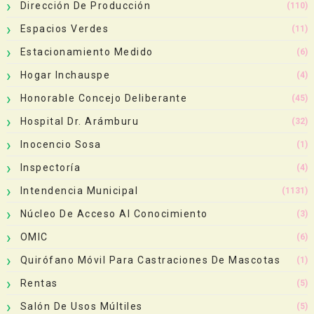
Dirección De Producción
(110)
Espacios Verdes
(11)
Estacionamiento Medido
(6)
Hogar Inchauspe
(4)
Honorable Concejo Deliberante
(45)
Hospital Dr. Arámburu
(32)
Inocencio Sosa
(1)
Inspectoría
(4)
Intendencia Municipal
(1131)
Núcleo De Acceso Al Conocimiento
(3)
OMIC
(6)
Quirófano Móvil Para Castraciones De Mascotas
(1)
Rentas
(5)
Salón De Usos Múltiles
(5)