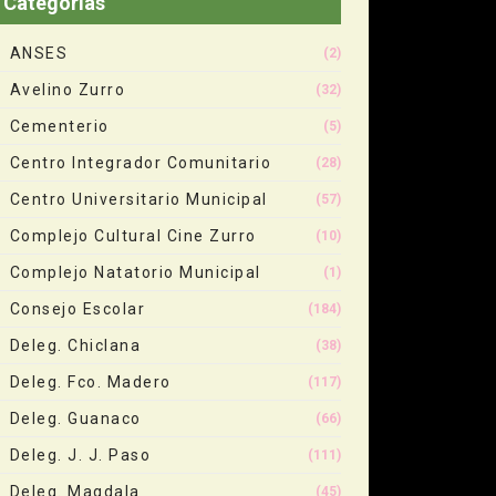
Categorias
ANSES
(2)
Avelino Zurro
(32)
Cementerio
(5)
Centro Integrador Comunitario
(28)
Centro Universitario Municipal
(57)
Complejo Cultural Cine Zurro
(10)
Complejo Natatorio Municipal
(1)
Consejo Escolar
(184)
Deleg. Chiclana
(38)
Deleg. Fco. Madero
(117)
Deleg. Guanaco
(66)
Deleg. J. J. Paso
(111)
Deleg. Magdala
(45)