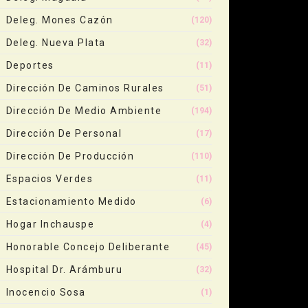
Deleg. Mones Cazón
(120)
Deleg. Nueva Plata
(32)
Deportes
(11)
Dirección De Caminos Rurales
(51)
Dirección De Medio Ambiente
(194)
Dirección De Personal
(17)
Dirección De Producción
(110)
Espacios Verdes
(11)
Estacionamiento Medido
(6)
Hogar Inchauspe
(4)
Honorable Concejo Deliberante
(45)
Hospital Dr. Arámburu
(32)
Inocencio Sosa
(1)