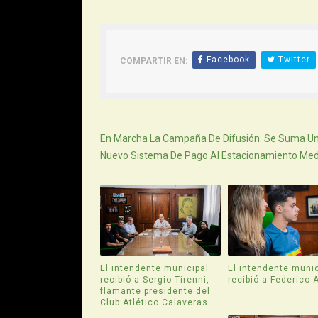
Facebook
Twitter
COMPARTIR EN:
Siguiente
En Marcha La Campaña De Difusión: Se Suma U
Nuevo Sistema De Pago Al Estacionamiento Med
El intendente municipal
El intendente munic
recibió a Sergio Tirenni,
recibió a Federico 
flamante presidente del
Club Atlético Calaveras