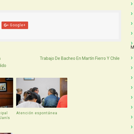
Google+
M
Atras
n
Trabajo De Bacheo En Martín Fierro Y Chile
ido
ipal
Atención espontánea
Alanís