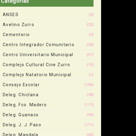
Categorias
ANSES
(2)
Avelino Zurro
(32)
Cementerio
(5)
Centro Integrador Comunitario
(28)
Centro Universitario Municipal
(57)
Complejo Cultural Cine Zurro
(10)
Complejo Natatorio Municipal
(1)
Consejo Escolar
(184)
Deleg. Chiclana
(38)
Deleg. Fco. Madero
(117)
Deleg. Guanaco
(66)
Deleg. J. J. Paso
(111)
Deleg. Magdala
(45)