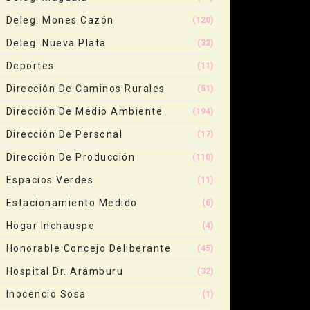
Deleg. Mones Cazón
(120)
Deleg. Nueva Plata
(32)
Deportes
(11)
Dirección De Caminos Rurales
(51)
Dirección De Medio Ambiente
(194)
Dirección De Personal
(17)
Dirección De Producción
(110)
Espacios Verdes
(11)
Estacionamiento Medido
(6)
Hogar Inchauspe
(4)
Honorable Concejo Deliberante
(45)
Hospital Dr. Arámburu
(32)
Inocencio Sosa
(1)