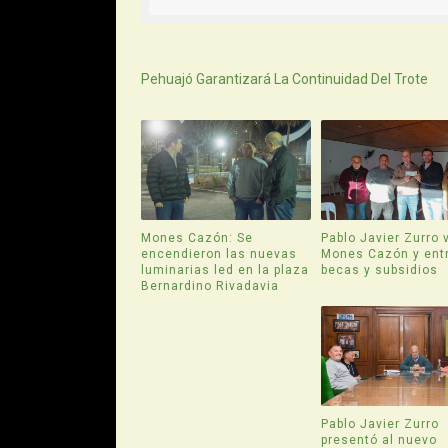
Siguiente
Pehuajó Garantizará La Continuidad Del Trote
Mones Cazón: Se
Pablo Javier Zurro v
encendieron las nuevas
Mones Cazón y ent
luminarias led en la plaza
becas y subsidios
Bernardino Rivadavia
Pablo Javier Zurro
presentó al nuevo