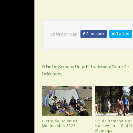
Facebook
Twitter
COMPARTIR EN:
Siguiente
El Fin De Semana Llega El Tradicional Cierre De
Folklorama
Cierre de Colonias
Fin de semana a pu
Municipales 2026
Hockey en el Sintét
Municipal