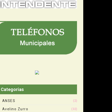
Categorias
ANSES
(2)
Avelino Zurro
(32)