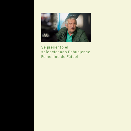
Se presentó el
seleccionado Pehuajense
Femenino de Fútbol