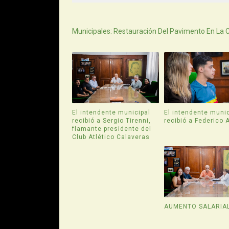
Siguiente
Municipales: Restauración Del Pavimento En La 
El intendente municipal
El intendente munic
recibió a Sergio Tirenni,
recibió a Federico 
flamante presidente del
Club Atlético Calaveras
AUMENTO SALARIA