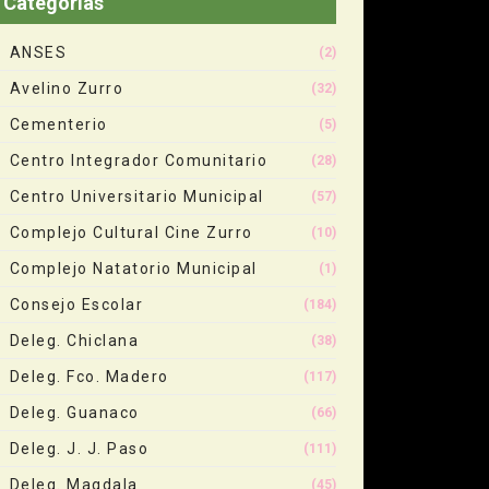
Categorias
ANSES
(2)
Avelino Zurro
(32)
Cementerio
(5)
Centro Integrador Comunitario
(28)
Centro Universitario Municipal
(57)
Complejo Cultural Cine Zurro
(10)
Complejo Natatorio Municipal
(1)
Consejo Escolar
(184)
Deleg. Chiclana
(38)
Deleg. Fco. Madero
(117)
Deleg. Guanaco
(66)
Deleg. J. J. Paso
(111)
Deleg. Magdala
(45)