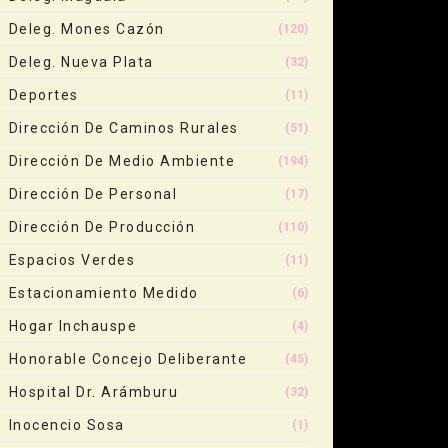
Deleg. Mones Cazón
(120)
Deleg. Nueva Plata
(32)
Deportes
(11)
Dirección De Caminos Rurales
(51)
Dirección De Medio Ambiente
(194)
Dirección De Personal
(17)
Dirección De Producción
(110)
Espacios Verdes
(11)
Estacionamiento Medido
(6)
Hogar Inchauspe
(4)
Honorable Concejo Deliberante
(45)
Hospital Dr. Arámburu
(32)
Inocencio Sosa
(1)