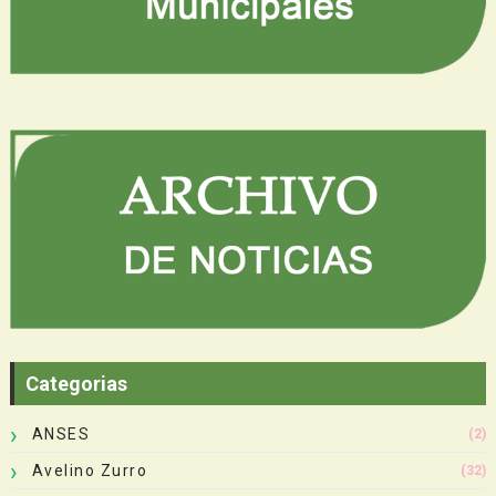
Categorias
ANSES
(2)
Avelino Zurro
(32)