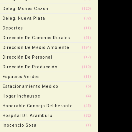
Deleg. Mones Cazón
(120)
Deleg. Nueva Plata
(32)
Deportes
(11)
Dirección De Caminos Rurales
(51)
Dirección De Medio Ambiente
(194)
Dirección De Personal
(17)
Dirección De Producción
(110)
Espacios Verdes
(11)
Estacionamiento Medido
(6)
Hogar Inchauspe
(4)
Honorable Concejo Deliberante
(45)
Hospital Dr. Arámburu
(32)
Inocencio Sosa
(1)