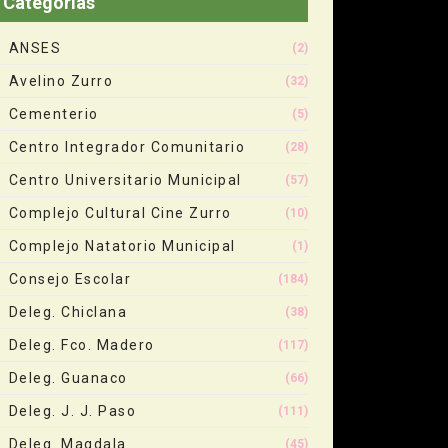
Categorias
ANSES
(2)
Avelino Zurro
(32)
Cementerio
(5)
Centro Integrador Comunitario
(28)
Centro Universitario Municipal
(57)
Complejo Cultural Cine Zurro
(10)
Complejo Natatorio Municipal
(1)
Consejo Escolar
(184)
Deleg. Chiclana
(38)
Deleg. Fco. Madero
(117)
Deleg. Guanaco
(66)
Deleg. J. J. Paso
(111)
Deleg. Magdala
(45)