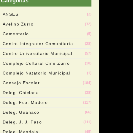
Categorias
ANSES
(2)
Avelino Zurro
(32)
Cementerio
(5)
Centro Integrador Comunitario
(28)
Centro Universitario Municipal
(57)
Complejo Cultural Cine Zurro
(10)
Complejo Natatorio Municipal
(1)
Consejo Escolar
(184)
Deleg. Chiclana
(38)
Deleg. Fco. Madero
(117)
Deleg. Guanaco
(66)
Deleg. J. J. Paso
(111)
Deleg. Magdala
(45)