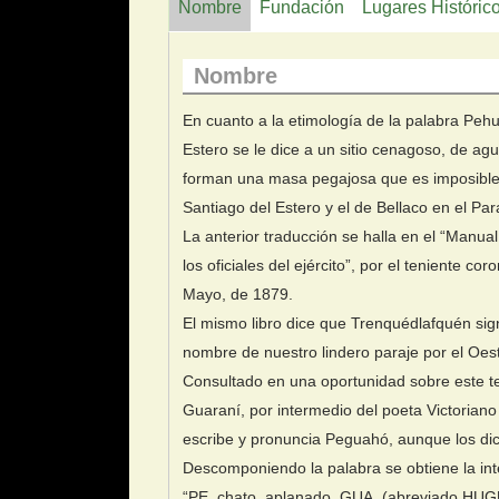
Nombre
Fundación
Lugares Históric
Nombre
En cuanto a la etimología de la palabra Peh
Estero se le dice a un sitio cenagoso, de ag
forman una masa pegajosa que es imposible t
Santiago del Estero y el de Bellaco en el Pa
La anterior traducción se halla en el “Manu
los oficiales del ejército”, por el teniente co
Mayo, de 1879.
El mismo libro dice que Trenquédlafquén si
nombre de nuestro lindero paraje por el Oe
Consultado en una oportunidad sobre este te
Guaraní, por intermedio del poeta Victoriano
escribe y pronuncia Peguahó, aunque los dic
Descomponiendo la palabra se obtiene la int
“PE, chato, aplanado, GUA, (abreviado HUGUA)