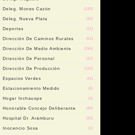
Deleg. Mones Cazón
(120)
Deleg. Nueva Plata
(32)
Deportes
(11)
Dirección De Caminos Rurales
(51)
Dirección De Medio Ambiente
(194)
Dirección De Personal
(17)
Dirección De Producción
(110)
Espacios Verdes
(11)
Estacionamiento Medido
(6)
Hogar Inchauspe
(4)
Honorable Concejo Deliberante
(45)
Hospital Dr. Arámburu
(32)
Inocencio Sosa
(1)