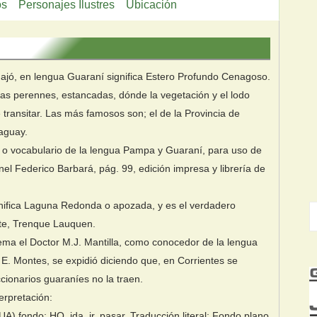
os
Personajes Ilustres
Ubicación
uajó, en lengua Guaraní significa Estero Profundo Cenagoso.
uas perennes, estancadas, dónde la vegetación y el lodo
ransitar. Las más famosos son; el de la Provincia de
raguay.
al o vocabulario de la lengua Pampa y Guaraní, para uso de
ronel Federico Barbará, pág. 99, edición impresa y librería de
gnifica Laguna Redonda o apozada, y es el verdadero
ste, Trenque Lauquen.
ma el Doctor M.J. Mantilla, como conocedor de la lengua
 E. Montes, se expidió diciendo que, en Corrientes se
cionarios guaraníes no la traen.
erpretación:
 fondo; HO, ida, ir, pasar, Traducción literal: Fondo plano