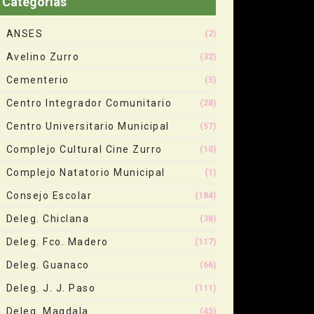
Categorias
ANSES
(2)
Avelino Zurro
(32)
Cementerio
(5)
Centro Integrador Comunitario
(28)
Centro Universitario Municipal
(57)
Complejo Cultural Cine Zurro
(10)
Complejo Natatorio Municipal
(1)
Consejo Escolar
(184)
Deleg. Chiclana
(38)
Deleg. Fco. Madero
(117)
Deleg. Guanaco
(66)
Deleg. J. J. Paso
(111)
Deleg. Magdala
(45)