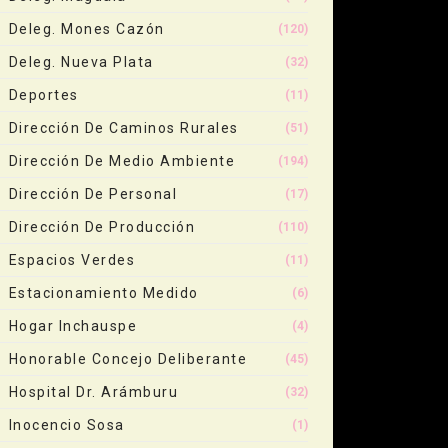
Deleg. Mones Cazón
(120)
Deleg. Nueva Plata
(32)
Deportes
(11)
Dirección De Caminos Rurales
(51)
Dirección De Medio Ambiente
(194)
Dirección De Personal
(17)
Dirección De Producción
(110)
Espacios Verdes
(11)
Estacionamiento Medido
(6)
Hogar Inchauspe
(4)
Honorable Concejo Deliberante
(45)
Hospital Dr. Arámburu
(32)
Inocencio Sosa
(1)