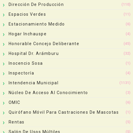
Dirección De Producción
(110)
Espacios Verdes
(11)
Estacionamiento Medido
(6)
Hogar Inchauspe
(4)
Honorable Concejo Deliberante
(45)
Hospital Dr. Arámburu
(32)
Inocencio Sosa
(1)
Inspectoría
(4)
Intendencia Municipal
(1131)
Núcleo De Acceso Al Conocimiento
(3)
OMIC
(6)
Quirófano Móvil Para Castraciones De Mascotas
(1)
Rentas
(5)
Salón De Usos Múltiles
(5)