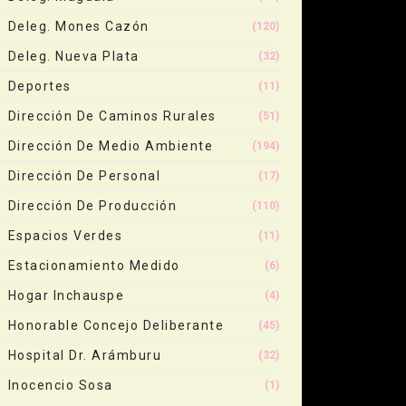
Deleg. Mones Cazón
(120)
Deleg. Nueva Plata
(32)
Deportes
(11)
Dirección De Caminos Rurales
(51)
Dirección De Medio Ambiente
(194)
Dirección De Personal
(17)
Dirección De Producción
(110)
Espacios Verdes
(11)
Estacionamiento Medido
(6)
Hogar Inchauspe
(4)
Honorable Concejo Deliberante
(45)
Hospital Dr. Arámburu
(32)
Inocencio Sosa
(1)