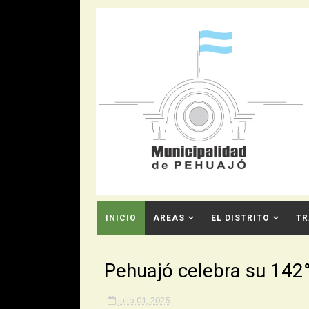
INICIO
AREAS
EL DISTRITO
TR
CONTACTO
Pehuajó celebra su 142°
julio 01, 2025