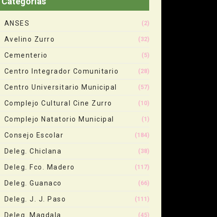
Categorias
ANSES
(2)
Avelino Zurro
(32)
Cementerio
(5)
Centro Integrador Comunitario
(28)
Centro Universitario Municipal
(57)
Complejo Cultural Cine Zurro
(10)
Complejo Natatorio Municipal
(1)
Consejo Escolar
(184)
Deleg. Chiclana
(38)
Deleg. Fco. Madero
(117)
Deleg. Guanaco
(66)
Deleg. J. J. Paso
(111)
Deleg. Magdala
(45)