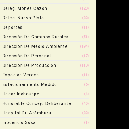
Deleg. Mones Cazón
(120)
Deleg. Nueva Plata
(32)
Deportes
(11)
Dirección De Caminos Rurales
(51)
Dirección De Medio Ambiente
(194)
Dirección De Personal
(17)
Dirección De Producción
(110)
Espacios Verdes
(11)
Estacionamiento Medido
(6)
Hogar Inchauspe
(4)
Honorable Concejo Deliberante
(45)
Hospital Dr. Arámburu
(32)
Inocencio Sosa
(1)