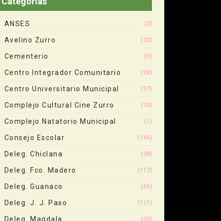
Categorias
ANSES
(2)
Avelino Zurro
(32)
Cementerio
(5)
Centro Integrador Comunitario
(28)
Centro Universitario Municipal
(57)
Complejo Cultural Cine Zurro
(10)
Complejo Natatorio Municipal
(1)
Consejo Escolar
(184)
Deleg. Chiclana
(38)
Deleg. Fco. Madero
(117)
Deleg. Guanaco
(66)
Deleg. J. J. Paso
(111)
Deleg. Magdala
(45)