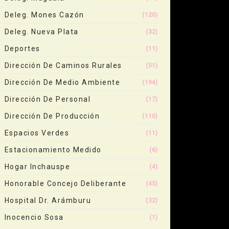
Deleg. Mones Cazón
(120)
Deleg. Nueva Plata
(32)
Deportes
(11)
Dirección De Caminos Rurales
(51)
Dirección De Medio Ambiente
(194)
Dirección De Personal
(17)
Dirección De Producción
(110)
Espacios Verdes
(11)
Estacionamiento Medido
(6)
Hogar Inchauspe
(4)
Honorable Concejo Deliberante
(45)
Hospital Dr. Arámburu
(32)
Inocencio Sosa
(1)