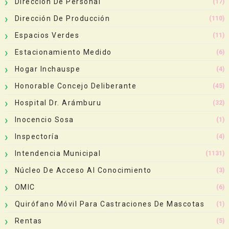
Dirección De Personal
(17)
Dirección De Producción
(110)
Espacios Verdes
(11)
Estacionamiento Medido
(6)
Hogar Inchauspe
(4)
Honorable Concejo Deliberante
(45)
Hospital Dr. Arámburu
(32)
Inocencio Sosa
(1)
Inspectoría
(4)
Intendencia Municipal
(1131)
Núcleo De Acceso Al Conocimiento
(3)
OMIC
(6)
Quirófano Móvil Para Castraciones De Mascotas
(1)
Rentas
(5)