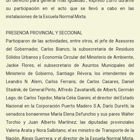
un derecho para generar más igualdad”, expresó Zurro durante
su participación en el acto que se llevó a cabo en las
instalaciones de la Escuela Normal Mixta.
PRESENCIA PROVINCIAL Y SECCIONAL
Participaron de las actividades, entre otros, el jefe de Asesores
del Gobernador, Carlos Bianco; la subsecretaria de Residuos
Sólidos Urbanos y Economía Circular del Ministerio de Ambiente,
Jackie Flores; el subsecretario de Asuntos Municipales del
Ministerio de Gobierno, Santiago Révora; los intendentes de
Leandro N. Alem, Carlos Ferraris; de Carlos Casares, Daniel
Stadnik; de General Pinto, Alfredo Zavatarelli; de Alberti, Germán
Lago; de Carlos Tejedor, María Celia Gianini; el director del Estado
Nacional en la Corporación Puerto Madero S.A, Darío Duretti; la
senadora bonaerense María Elena Defunchio y sus pares Walter
Torchio y Juan Alberto Martínez; las diputadas provinciales
Valeria Arata y Nora Salbitano; el ex ministro de Transporte de la
Nación, Alexis Guerrera; y el director de la Escuela Normal Mixta,