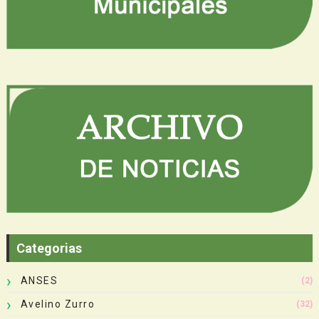
Categorias
ANSES
(2)
Avelino Zurro
(32)