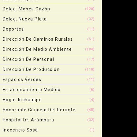
Deleg. Mones Cazón
(120)
Deleg. Nueva Plata
(32)
Deportes
(11)
Dirección De Caminos Rurales
(51)
Dirección De Medio Ambiente
(194)
Dirección De Personal
(17)
Dirección De Producción
(110)
Espacios Verdes
(11)
Estacionamiento Medido
(6)
Hogar Inchauspe
(4)
Honorable Concejo Deliberante
(45)
Hospital Dr. Arámburu
(32)
Inocencio Sosa
(1)