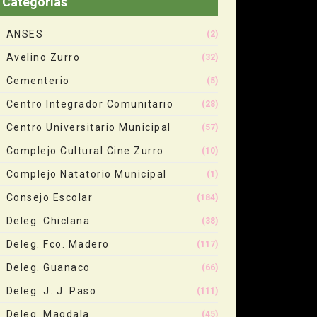
Categorias
ANSES
(2)
Avelino Zurro
(32)
Cementerio
(5)
Centro Integrador Comunitario
(28)
Centro Universitario Municipal
(57)
Complejo Cultural Cine Zurro
(10)
Complejo Natatorio Municipal
(1)
Consejo Escolar
(184)
Deleg. Chiclana
(38)
Deleg. Fco. Madero
(117)
Deleg. Guanaco
(66)
Deleg. J. J. Paso
(111)
Deleg. Magdala
(45)