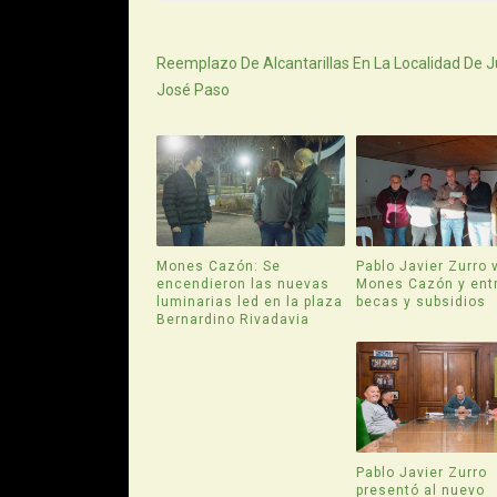
Siguiente
Reemplazo De Alcantarillas En La Localidad De 
José Paso
Mones Cazón: Se
Pablo Javier Zurro v
encendieron las nuevas
Mones Cazón y ent
luminarias led en la plaza
becas y subsidios
Bernardino Rivadavia
Pablo Javier Zurro
presentó al nuevo