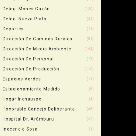
Deleg. Mones Cazón
(120)
Deleg. Nueva Plata
(32)
Deportes
(11)
Dirección De Caminos Rurales
(51)
Dirección De Medio Ambiente
(194)
Dirección De Personal
(17)
Dirección De Producción
(110)
Espacios Verdes
(11)
Estacionamiento Medido
(6)
Hogar Inchauspe
(4)
Honorable Concejo Deliberante
(45)
Hospital Dr. Arámburu
(32)
Inocencio Sosa
(1)