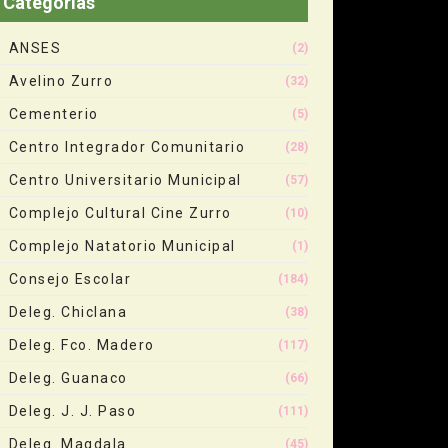
Categorias
ANSES
(2)
Avelino Zurro
(32)
Cementerio
(5)
Centro Integrador Comunitario
(28)
Centro Universitario Municipal
(57)
Complejo Cultural Cine Zurro
(10)
Complejo Natatorio Municipal
(1)
Consejo Escolar
(184)
Deleg. Chiclana
(38)
Deleg. Fco. Madero
(117)
Deleg. Guanaco
(66)
Deleg. J. J. Paso
(111)
Deleg. Magdala
(45)