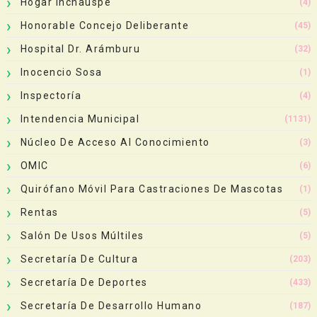
Hogar Inchauspe
(4)
Honorable Concejo Deliberante
(45)
Hospital Dr. Arámburu
(32)
Inocencio Sosa
(1)
Inspectoría
(4)
Intendencia Municipal
(1131)
Núcleo De Acceso Al Conocimiento
(3)
OMIC
(6)
Quirófano Móvil Para Castraciones De Mascotas
(1)
Rentas
(5)
Salón De Usos Múltiles
(5)
Secretaría De Cultura
(203)
Secretaría De Deportes
(433)
Secretaría De Desarrollo Humano
(187)