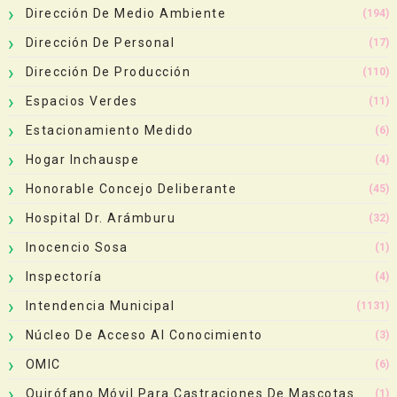
Dirección De Medio Ambiente
(194)
Dirección De Personal
(17)
Dirección De Producción
(110)
Espacios Verdes
(11)
Estacionamiento Medido
(6)
Hogar Inchauspe
(4)
Honorable Concejo Deliberante
(45)
Hospital Dr. Arámburu
(32)
Inocencio Sosa
(1)
Inspectoría
(4)
Intendencia Municipal
(1131)
Núcleo De Acceso Al Conocimiento
(3)
OMIC
(6)
Quirófano Móvil Para Castraciones De Mascotas
(1)