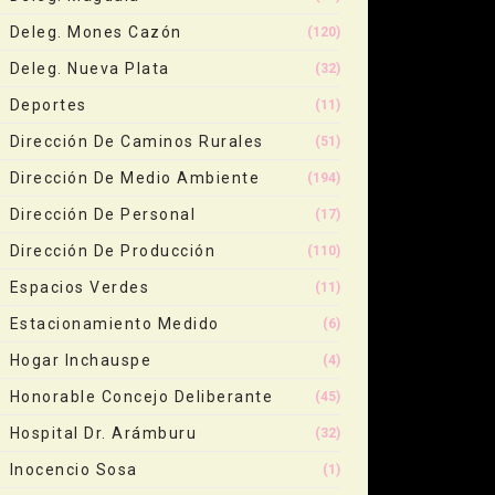
Deleg. Mones Cazón
(120)
Deleg. Nueva Plata
(32)
Deportes
(11)
Dirección De Caminos Rurales
(51)
Dirección De Medio Ambiente
(194)
Dirección De Personal
(17)
Dirección De Producción
(110)
Espacios Verdes
(11)
Estacionamiento Medido
(6)
Hogar Inchauspe
(4)
Honorable Concejo Deliberante
(45)
Hospital Dr. Arámburu
(32)
Inocencio Sosa
(1)