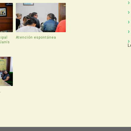
ipal
Atención espontánea
Alanís
L
L