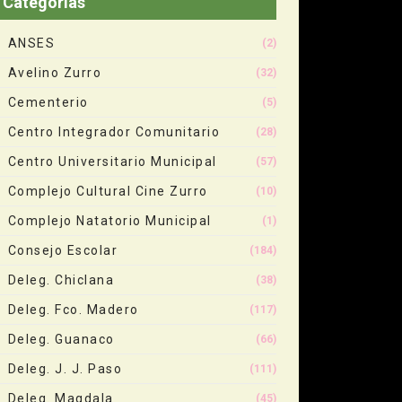
Categorias
ANSES
(2)
Avelino Zurro
(32)
Cementerio
(5)
Centro Integrador Comunitario
(28)
Centro Universitario Municipal
(57)
Complejo Cultural Cine Zurro
(10)
Complejo Natatorio Municipal
(1)
Consejo Escolar
(184)
Deleg. Chiclana
(38)
Deleg. Fco. Madero
(117)
Deleg. Guanaco
(66)
Deleg. J. J. Paso
(111)
Deleg. Magdala
(45)