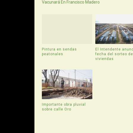
Vacunará En Francisco Madero
Pintura en sendas
El Intendente anunc
peatonales
fecha del sorteo d
viviendas
Importante obra pluvial
sobre calle Oro