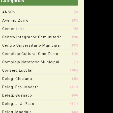
Categorias
ANSES
(2)
Avelino Zurro
(32)
Cementerio
(5)
Centro Integrador Comunitario
(28)
Centro Universitario Municipal
(57)
Complejo Cultural Cine Zurro
(10)
Complejo Natatorio Municipal
(1)
Consejo Escolar
(184)
Deleg. Chiclana
(38)
Deleg. Fco. Madero
(117)
Deleg. Guanaco
(66)
Deleg. J. J. Paso
(111)
Deleg. Magdala
(45)