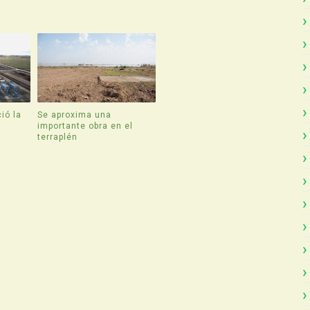
ió la
Se aproxima una
e
importante obra en el
terraplén