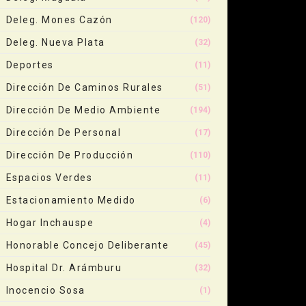
Deleg. Mones Cazón
(120)
Deleg. Nueva Plata
(32)
Deportes
(11)
Dirección De Caminos Rurales
(51)
Dirección De Medio Ambiente
(194)
Dirección De Personal
(17)
Dirección De Producción
(110)
Espacios Verdes
(11)
Estacionamiento Medido
(6)
Hogar Inchauspe
(4)
Honorable Concejo Deliberante
(45)
Hospital Dr. Arámburu
(32)
Inocencio Sosa
(1)