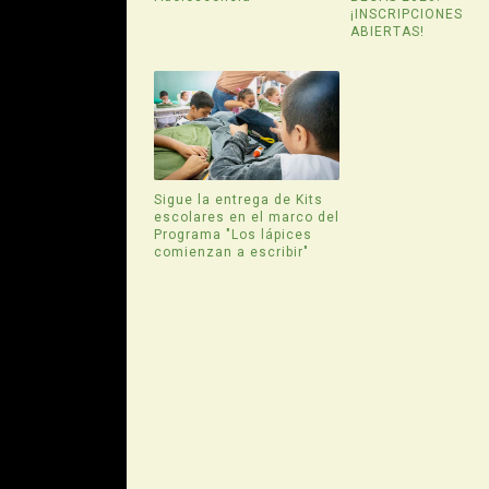
¡INSCRIPCIONES
ABIERTAS!
Sigue la entrega de Kits
escolares en el marco del
Programa "Los lápices
comienzan a escribir"