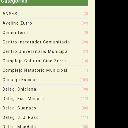
Categorias
ANSES
(2)
Avelino Zurro
(32)
Cementerio
(5)
Centro Integrador Comunitario
(28)
Centro Universitario Municipal
(57)
Complejo Cultural Cine Zurro
(10)
Complejo Natatorio Municipal
(1)
Consejo Escolar
(184)
Deleg. Chiclana
(38)
Deleg. Fco. Madero
(117)
Deleg. Guanaco
(66)
Deleg. J. J. Paso
(111)
Deleg. Magdala
(45)