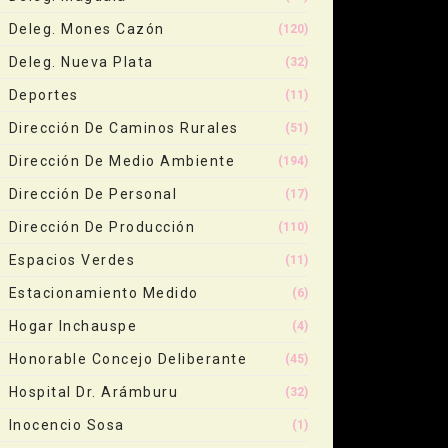
Deleg. Mones Cazón
(120)
Deleg. Nueva Plata
(32)
Deportes
(11)
Dirección De Caminos Rurales
(51)
Dirección De Medio Ambiente
(194)
Dirección De Personal
(17)
Dirección De Producción
(110)
Espacios Verdes
(11)
Estacionamiento Medido
(6)
Hogar Inchauspe
(4)
Honorable Concejo Deliberante
(45)
Hospital Dr. Arámburu
(32)
Inocencio Sosa
(1)