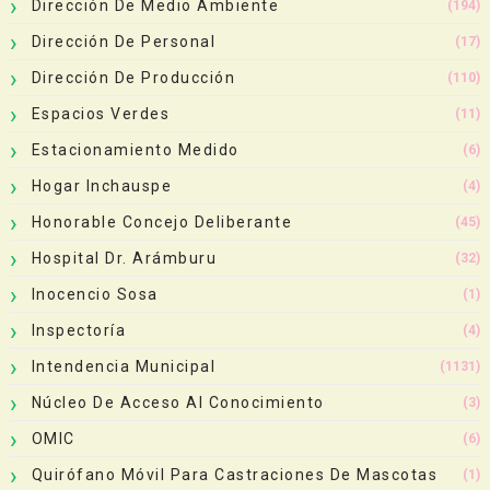
Dirección De Medio Ambiente
(194)
Dirección De Personal
(17)
Dirección De Producción
(110)
Espacios Verdes
(11)
Estacionamiento Medido
(6)
Hogar Inchauspe
(4)
Honorable Concejo Deliberante
(45)
Hospital Dr. Arámburu
(32)
Inocencio Sosa
(1)
Inspectoría
(4)
Intendencia Municipal
(1131)
Núcleo De Acceso Al Conocimiento
(3)
OMIC
(6)
Quirófano Móvil Para Castraciones De Mascotas
(1)