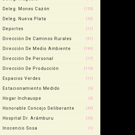
Deleg. Mones Cazón
(120)
Deleg. Nueva Plata
(32)
Deportes
(11)
Dirección De Caminos Rurales
(51)
Dirección De Medio Ambiente
(194)
Dirección De Personal
(17)
Dirección De Producción
(110)
Espacios Verdes
(11)
Estacionamiento Medido
(6)
Hogar Inchauspe
(4)
Honorable Concejo Deliberante
(45)
Hospital Dr. Arámburu
(32)
Inocencio Sosa
(1)