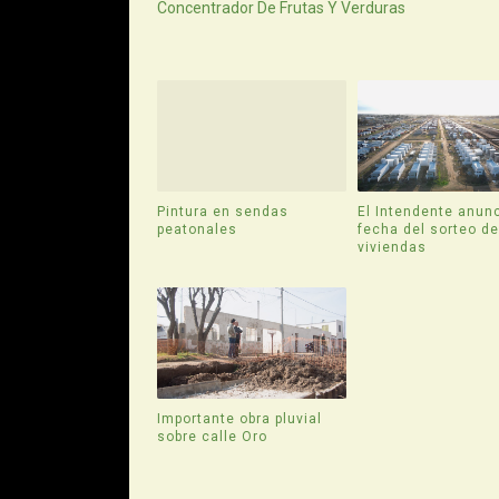
Concentrador De Frutas Y Verduras
Pintura en sendas
El Intendente anunc
peatonales
fecha del sorteo d
viviendas
Importante obra pluvial
sobre calle Oro