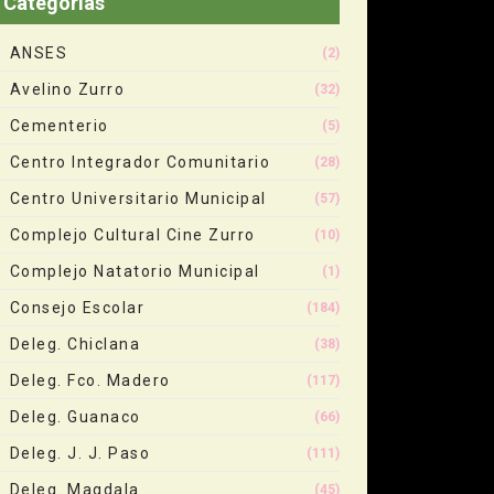
Categorias
ANSES
(2)
Avelino Zurro
(32)
Cementerio
(5)
Centro Integrador Comunitario
(28)
Centro Universitario Municipal
(57)
Complejo Cultural Cine Zurro
(10)
Complejo Natatorio Municipal
(1)
Consejo Escolar
(184)
Deleg. Chiclana
(38)
Deleg. Fco. Madero
(117)
Deleg. Guanaco
(66)
Deleg. J. J. Paso
(111)
Deleg. Magdala
(45)