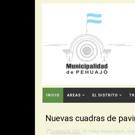
INICIO
AREAS
EL DISTRITO
TR
CONTACTO
Nuevas cuadras de pav
octubre 26, 2021
Deleg. Mones Cazón
,
Secr