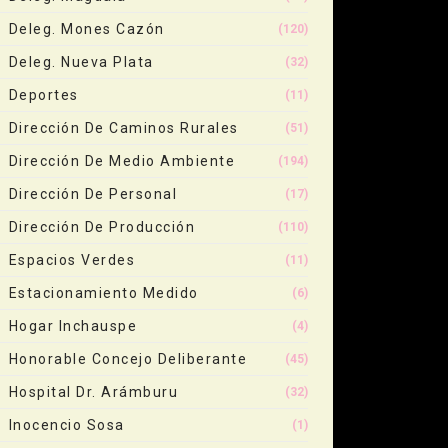
Deleg. Mones Cazón
(120)
Deleg. Nueva Plata
(32)
Deportes
(11)
Dirección De Caminos Rurales
(51)
Dirección De Medio Ambiente
(194)
Dirección De Personal
(17)
Dirección De Producción
(110)
Espacios Verdes
(11)
Estacionamiento Medido
(6)
Hogar Inchauspe
(4)
Honorable Concejo Deliberante
(45)
Hospital Dr. Arámburu
(32)
Inocencio Sosa
(1)