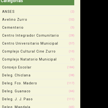
Categorias
ANSES
(2)
Avelino Zurro
(32)
Cementerio
(5)
Centro Integrador Comunitario
(28)
Centro Universitario Municipal
(57)
Complejo Cultural Cine Zurro
(10)
Complejo Natatorio Municipal
(1)
Consejo Escolar
(184)
Deleg. Chiclana
(38)
Deleg. Fco. Madero
(117)
Deleg. Guanaco
(66)
Deleg. J. J. Paso
(111)
Deleg. Magdala
(45)