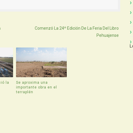
Atras
a
Comenzó La 24º Edición De La Feria Del Libro
Pehuajense
L
ió la
Se aproxima una
e
importante obra en el
terraplén