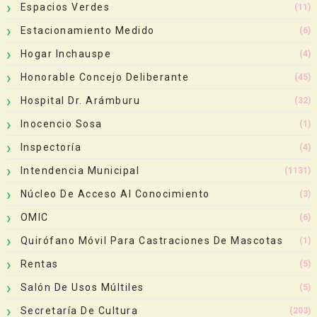
Espacios Verdes
(11)
Estacionamiento Medido
(6)
Hogar Inchauspe
(4)
Honorable Concejo Deliberante
(45)
Hospital Dr. Arámburu
(32)
Inocencio Sosa
(1)
Inspectoría
(4)
Intendencia Municipal
(1131)
Núcleo De Acceso Al Conocimiento
(3)
OMIC
(6)
Quirófano Móvil Para Castraciones De Mascotas
(1)
Rentas
(5)
Salón De Usos Múltiles
(5)
Secretaría De Cultura
(203)