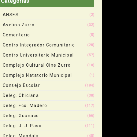
Categorias
ANSES
(2)
Avelino Zurro
(32)
Cementerio
(5)
Centro Integrador Comunitario
(28)
Centro Universitario Municipal
(57)
Complejo Cultural Cine Zurro
(10)
Complejo Natatorio Municipal
(1)
Consejo Escolar
(184)
Deleg. Chiclana
(38)
Deleg. Fco. Madero
(117)
Deleg. Guanaco
(66)
Deleg. J. J. Paso
(111)
Deleg. Magdala
(45)