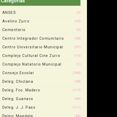
Categorias
ANSES
(2)
Avelino Zurro
(32)
Cementerio
(5)
Centro Integrador Comunitario
(28)
Centro Universitario Municipal
(57)
Complejo Cultural Cine Zurro
(10)
Complejo Natatorio Municipal
(1)
Consejo Escolar
(184)
Deleg. Chiclana
(38)
Deleg. Fco. Madero
(117)
Deleg. Guanaco
(66)
Deleg. J. J. Paso
(111)
Deleg. Magdala
(45)