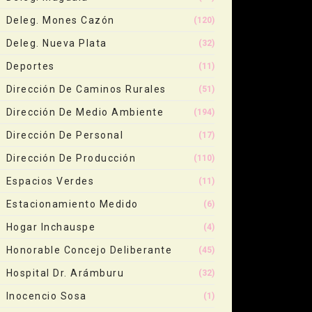
Deleg. Mones Cazón
(120)
Deleg. Nueva Plata
(32)
Deportes
(11)
Dirección De Caminos Rurales
(51)
Dirección De Medio Ambiente
(194)
Dirección De Personal
(17)
Dirección De Producción
(110)
Espacios Verdes
(11)
Estacionamiento Medido
(6)
Hogar Inchauspe
(4)
Honorable Concejo Deliberante
(45)
Hospital Dr. Arámburu
(32)
Inocencio Sosa
(1)