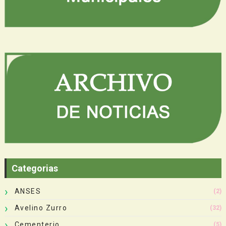
Categorias
ANSES
(2)
Avelino Zurro
(32)
Cementerio
(5)