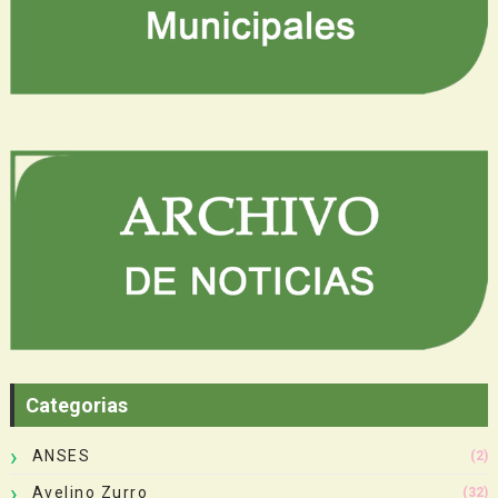
Categorias
ANSES
(2)
Avelino Zurro
(32)