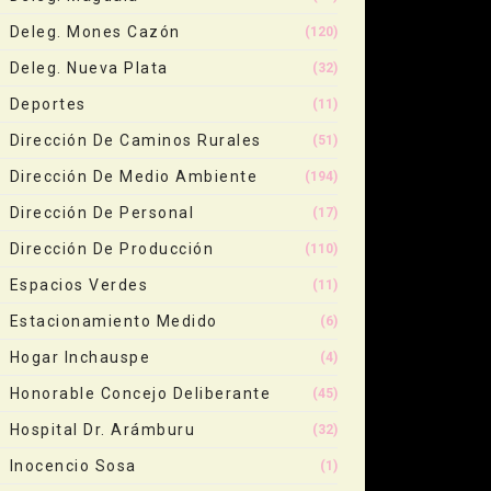
Deleg. Mones Cazón
(120)
Deleg. Nueva Plata
(32)
Deportes
(11)
Dirección De Caminos Rurales
(51)
Dirección De Medio Ambiente
(194)
Dirección De Personal
(17)
Dirección De Producción
(110)
Espacios Verdes
(11)
Estacionamiento Medido
(6)
Hogar Inchauspe
(4)
Honorable Concejo Deliberante
(45)
Hospital Dr. Arámburu
(32)
Inocencio Sosa
(1)