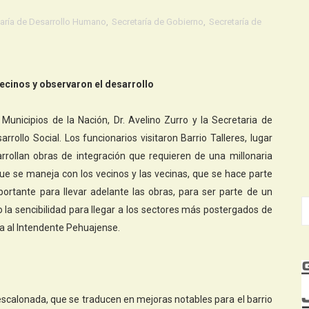
aría de Desarrollo Humano
,
Secretaría de Gobierno
,
Secretaría de
ecinos y observaron el desarrollo
e Municipios de la Nación, Dr. Avelino Zurro y la Secretaria de
rrollo Social. Los funcionarios visitaron Barrio Talleres, lugar
arrollan obras de integración que requieren de una millonaria
a que se maneja con los vecinos y las vecinas, que se hace parte
rtante para llevar adelante las obras, para ser parte de un
 la sencibilidad para llegar a los sectores más postergados de
ia al Intendente Pehuajense.
escalonada, que se traducen en mejoras notables para el barrio