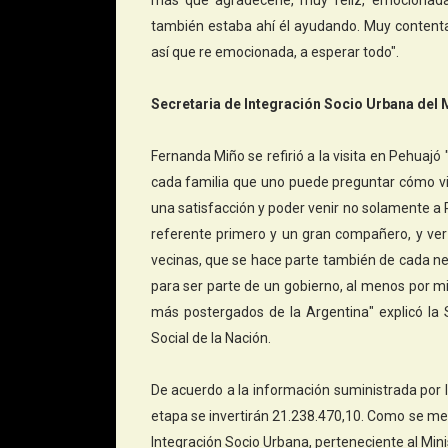
más que agradecerle, muy feliz, emocionad
también estaba ahí él ayudando. Muy contenta 
así que re emocionada, a esperar todo".
Secretaria de Integración Socio Urbana del M
Fernanda Miño se refirió a la visita en Pehuaj
cada familia que uno puede preguntar cómo v
una satisfacción y poder venir no solamente a
referente primero y un gran compañero, y ver 
vecinas, que se hace parte también de cada nec
para ser parte de un gobierno, al menos por mi 
más postergados de la Argentina" explicó la S
Social de la Nación.
De acuerdo a la información suministrada por l
etapa se invertirán 21.238.470,10. Como se men
Integración Socio Urbana, perteneciente al Minis