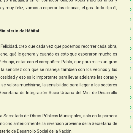
a, yo trabajaba en el comedor Globos Rojos muchos años y
y muy feliz, vamos a esperar las cloacas, el gas…todo dijo él,
inisterio de Hábitat
ó "Felicidad, creo que cada vez que podemos recorrer cada obra,
iene, qué le genera y cuando es esto que esperaron mucho es
 Pehuajó, estar con el compañero Pablo, que para mi es un gran
la sencillez con que se maneja también con los vecinos y las
esidad y eso es lo importante para llevar adelante las obras y
se valora muchísimo, la sensibilidad para llegar a los sectores
ecretaria de Integración Socio Urbana del Min. de Desarrollo
a Secretaría de Obras Públicas Municipales, solo en la primera
cionó anteriormente, la inversión proviene de la Secretaría de
terio de Desarrollo Social de la Nación.