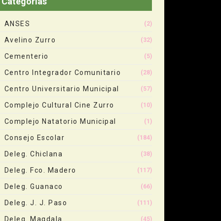
Categorias
ANSES
(2)
Avelino Zurro
(32)
Cementerio
(5)
Centro Integrador Comunitario
(28)
Centro Universitario Municipal
(57)
Complejo Cultural Cine Zurro
(10)
Complejo Natatorio Municipal
(1)
Consejo Escolar
(184)
Deleg. Chiclana
(38)
Deleg. Fco. Madero
(117)
Deleg. Guanaco
(66)
Deleg. J. J. Paso
(111)
Deleg. Magdala
(45)