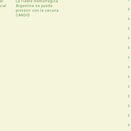
el
La Fiebre Hemorrágica
ural
Argentina se puede
prevenir con la vacuna
CANDID