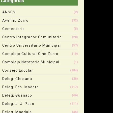
Categorias
ANSES
(2)
Avelino Zurro
(32)
Cementerio
(5)
Centro Integrador Comunitario
(28)
Centro Universitario Municipal
(57)
Complejo Cultural Cine Zurro
(10)
Complejo Natatorio Municipal
(1)
Consejo Escolar
(184)
Deleg. Chiclana
(38)
Deleg. Fco. Madero
(117)
Deleg. Guanaco
(66)
Deleg. J. J. Paso
(111)
Deleg. Magdala
(45)