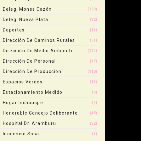
Deleg. Mones Cazón
(120)
Deleg. Nueva Plata
(32)
Deportes
(11)
Dirección De Caminos Rurales
(51)
Dirección De Medio Ambiente
(194)
Dirección De Personal
(17)
Dirección De Producción
(110)
Espacios Verdes
(11)
Estacionamiento Medido
(6)
Hogar Inchauspe
(4)
Honorable Concejo Deliberante
(45)
Hospital Dr. Arámburu
(32)
Inocencio Sosa
(1)