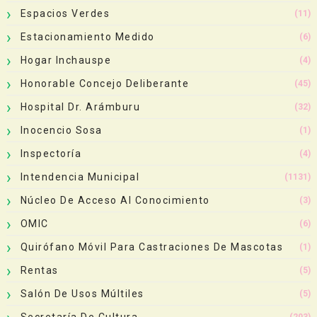
Espacios Verdes
(11)
Estacionamiento Medido
(6)
Hogar Inchauspe
(4)
Honorable Concejo Deliberante
(45)
Hospital Dr. Arámburu
(32)
Inocencio Sosa
(1)
Inspectoría
(4)
Intendencia Municipal
(1131)
Núcleo De Acceso Al Conocimiento
(3)
OMIC
(6)
Quirófano Móvil Para Castraciones De Mascotas
(1)
Rentas
(5)
Salón De Usos Múltiles
(5)
Secretaría De Cultura
(203)