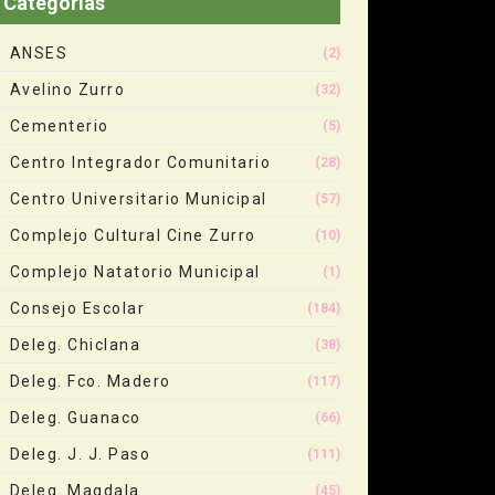
Categorias
ANSES
(2)
Avelino Zurro
(32)
Cementerio
(5)
Centro Integrador Comunitario
(28)
Centro Universitario Municipal
(57)
Complejo Cultural Cine Zurro
(10)
Complejo Natatorio Municipal
(1)
Consejo Escolar
(184)
Deleg. Chiclana
(38)
Deleg. Fco. Madero
(117)
Deleg. Guanaco
(66)
Deleg. J. J. Paso
(111)
Deleg. Magdala
(45)