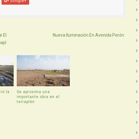
Google+
Atras
e El
Nueva Iluminación En Avenida Perón
uajó
ió la
Se aproxima una
e
importante obra en el
terraplén