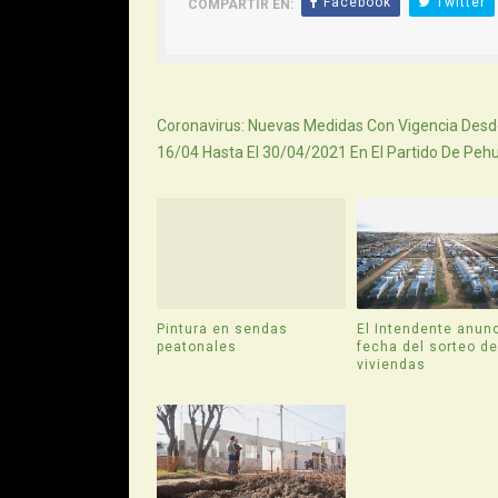
Facebook
Twitter
COMPARTIR EN:
Siguiente
Coronavirus: Nuevas Medidas Con Vigencia Desd
16/04 Hasta El 30/04/2021 En El Partido De Peh
Pintura en sendas
El Intendente anunc
peatonales
fecha del sorteo d
viviendas