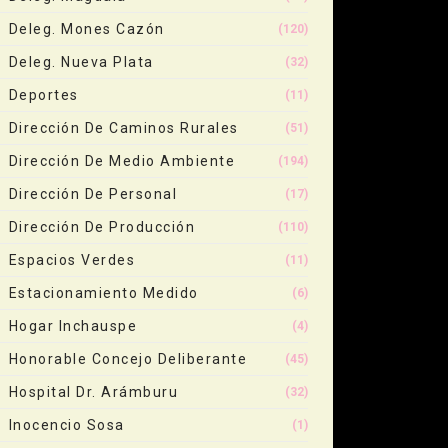
Deleg. Mones Cazón
(120)
Deleg. Nueva Plata
(32)
Deportes
(11)
Dirección De Caminos Rurales
(51)
Dirección De Medio Ambiente
(194)
Dirección De Personal
(17)
Dirección De Producción
(110)
Espacios Verdes
(11)
Estacionamiento Medido
(6)
Hogar Inchauspe
(4)
Honorable Concejo Deliberante
(45)
Hospital Dr. Arámburu
(32)
Inocencio Sosa
(1)