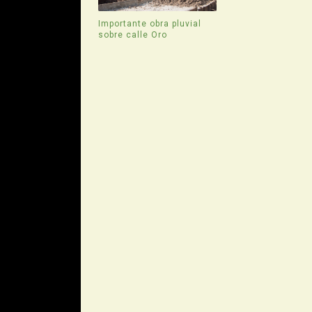
Importante obra pluvial
sobre calle Oro