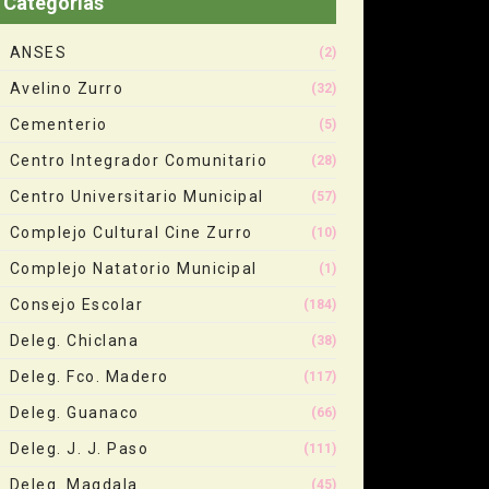
Categorias
ANSES
(2)
Avelino Zurro
(32)
Cementerio
(5)
Centro Integrador Comunitario
(28)
Centro Universitario Municipal
(57)
Complejo Cultural Cine Zurro
(10)
Complejo Natatorio Municipal
(1)
Consejo Escolar
(184)
Deleg. Chiclana
(38)
Deleg. Fco. Madero
(117)
Deleg. Guanaco
(66)
Deleg. J. J. Paso
(111)
Deleg. Magdala
(45)