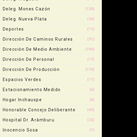
Deleg. Mones Cazón
(120)
Deleg. Nueva Plata
(32)
Deportes
(11)
Dirección De Caminos Rurales
(51)
Dirección De Medio Ambiente
(194)
Dirección De Personal
(17)
Dirección De Producción
(110)
Espacios Verdes
(11)
Estacionamiento Medido
(6)
Hogar Inchauspe
(4)
Honorable Concejo Deliberante
(45)
Hospital Dr. Arámburu
(32)
Inocencio Sosa
(1)