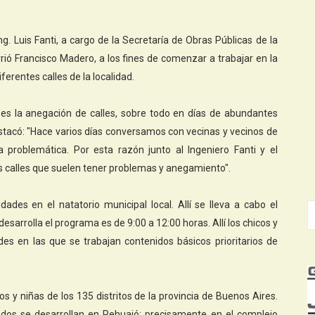
ng. Luis Fanti, a cargo de la Secretaría de Obras Públicas de la
rió Francisco Madero, a los fines de comenzar a trabajar en la
ferentes calles de la localidad.
ta es la anegación de calles, sobre todo en días de abundantes
estacó: "Hace varios días conversamos con vecinas y vecinos de
a problemática. Por esta razón junto al Ingeniero Fanti y el
s calles que suelen tener problemas y anegamiento".
dades en el natatorio municipal local. Allí se lleva a cabo el
desarrolla el programa es de 9:00 a 12:00 horas. Allí los chicos y
ades en las que se trabajan
contenidos básicos prioritarios de
 y niñas de los 135 distritos de la provincia de Buenos Aires.
 dos se desarrollan en Pehuajó; precisamente en el complejo