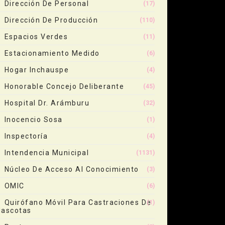
Dirección De Personal
(17)
Dirección De Producción
(110)
Espacios Verdes
(11)
Estacionamiento Medido
(6)
Hogar Inchauspe
(4)
Honorable Concejo Deliberante
(45)
Hospital Dr. Arámburu
(32)
Inocencio Sosa
(1)
Inspectoría
(4)
Intendencia Municipal
(1131)
Núcleo De Acceso Al Conocimiento
(3)
OMIC
(6)
Quirófano Móvil Para Castraciones De
(1)
ascotas