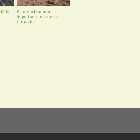
ió la
Se aproxima una
e
importante obra en el
terraplén