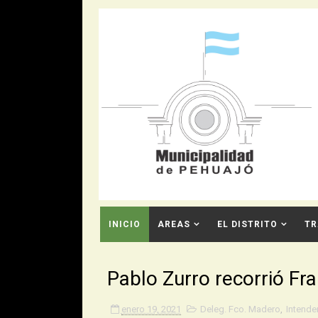
INICIO
AREAS
EL DISTRITO
TR
CONTACTO
Pablo Zurro recorrió Fr
enero 19, 2021
Deleg. Fco. Madero
,
Intende