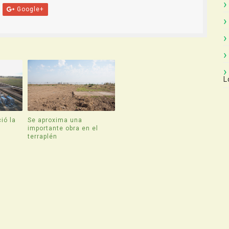
Google+
L
ió la
Se aproxima una
e
importante obra en el
terraplén