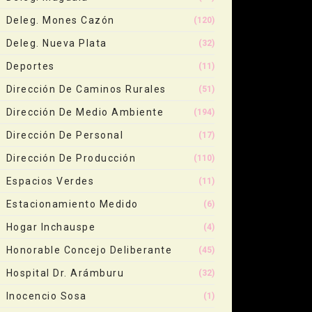
Deleg. Mones Cazón
(120)
Deleg. Nueva Plata
(32)
Deportes
(11)
Dirección De Caminos Rurales
(51)
Dirección De Medio Ambiente
(194)
Dirección De Personal
(17)
Dirección De Producción
(110)
Espacios Verdes
(11)
Estacionamiento Medido
(6)
Hogar Inchauspe
(4)
Honorable Concejo Deliberante
(45)
Hospital Dr. Arámburu
(32)
Inocencio Sosa
(1)