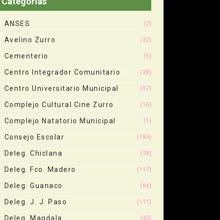
Categorias
ANSES
(2)
Avelino Zurro
(32)
Cementerio
(5)
Centro Integrador Comunitario
(28)
Centro Universitario Municipal
(57)
Complejo Cultural Cine Zurro
(10)
Complejo Natatorio Municipal
(1)
Consejo Escolar
(184)
Deleg. Chiclana
(38)
Deleg. Fco. Madero
(117)
Deleg. Guanaco
(66)
Deleg. J. J. Paso
(111)
Deleg. Magdala
(45)