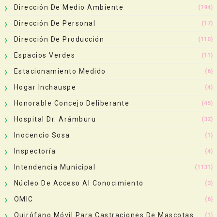
Dirección De Medio Ambiente
(194)
Dirección De Personal
(17)
Dirección De Producción
(110)
Espacios Verdes
(11)
Estacionamiento Medido
(6)
Hogar Inchauspe
(4)
Honorable Concejo Deliberante
(45)
Hospital Dr. Arámburu
(32)
Inocencio Sosa
(1)
Inspectoría
(4)
Intendencia Municipal
(1131)
Núcleo De Acceso Al Conocimiento
(3)
OMIC
(6)
Quirófano Móvil Para Castraciones De Mascotas
(1)