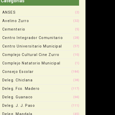
Categorias
ANSES
(2)
Avelino Zurro
(32)
Cementerio
(5)
Centro Integrador Comunitario
(28)
Centro Universitario Municipal
(57)
Complejo Cultural Cine Zurro
(10)
Complejo Natatorio Municipal
(1)
Consejo Escolar
(184)
Deleg. Chiclana
(38)
Deleg. Fco. Madero
(117)
Deleg. Guanaco
(66)
Deleg. J. J. Paso
(111)
Deleg. Magdala
(45)