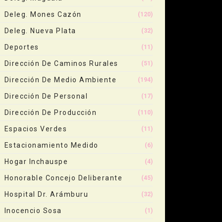
Deleg. Mones Cazón
(120)
Deleg. Nueva Plata
(32)
Deportes
(11)
Dirección De Caminos Rurales
(51)
Dirección De Medio Ambiente
(194)
Dirección De Personal
(17)
Dirección De Producción
(110)
Espacios Verdes
(11)
Estacionamiento Medido
(6)
Hogar Inchauspe
(4)
Honorable Concejo Deliberante
(45)
Hospital Dr. Arámburu
(32)
Inocencio Sosa
(1)