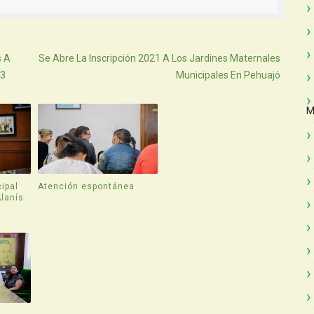
Atras
s A
Se Abre La Inscripción 2021 A Los Jardines Maternales
03
Municipales En Pehuajó
M
ipal
Atención espontánea
Alanís