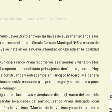
encia Municipal
,
Secretaría de Obras Públicas
ablo Javier Zurro entregó las llaves de su primer vivienda a los
eo correspondiente al Círculo Cerrado Municipal Nº5. a menos de
 ya se instalan en la nueva urbanización ubicada en la localidad
cipal Franco Pirani recorrieron las viviendas y visitaron a los
l respecto el mandatario pehuajense decía lo siguiente: "Hoy
 que construimos y entregamos en
Fancisco
Madero
. Me genera
cinas se están mudando a su primer hogar, y como poco a poco
 Pehuajó".
nsiguiente a las nuevas viviendas se dio en el marco del recorrido
stintas localidades del partido. Franco Pirani, delegado local
dó a los vecinos. "Muchos de los vecinos ya se instalaron, e