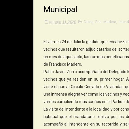
Municipal
agosto 11, 2020
Deleg. Fco. Madero
,
Intend
El viernes 24 de Julio la gestión que encabeza P
vecinos que resultaron adjudicatarios del sort
un mes de aquel acto, las familias beneficiarias
de Francisco Madero.
Pablo Javier Zurro acompañado del Delegado Muni
vecinos que ya residen en su primer hogar. A
visité el nuevo Círculo Cerrado de Viviendas
una inmensa alegría ver como los vecinos y ve
vamos cumpliendo más sueños en el Partido de
La visita del intendente a la localidad y por co
habitual que el mandatario realiza por las di
acompañó al intendente en su recorrida y salu