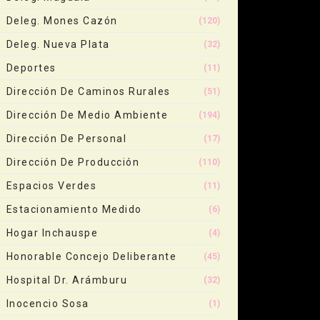
Deleg. Mones Cazón
(120)
Deleg. Nueva Plata
(32)
Deportes
(11)
Dirección De Caminos Rurales
(51)
Dirección De Medio Ambiente
(194)
Dirección De Personal
(17)
Dirección De Producción
(110)
Espacios Verdes
(11)
Estacionamiento Medido
(6)
Hogar Inchauspe
(4)
Honorable Concejo Deliberante
(45)
Hospital Dr. Arámburu
(32)
Inocencio Sosa
(1)