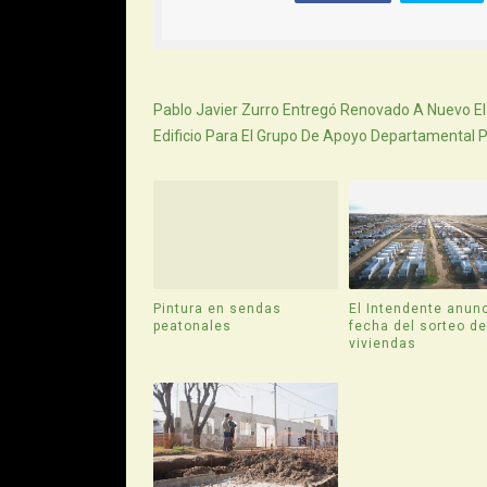
Siguiente
Pablo Javier Zurro Entregó Renovado A Nuevo El
Edificio Para El Grupo De Apoyo Departamental 
Pintura en sendas
El Intendente anunc
peatonales
fecha del sorteo d
viviendas