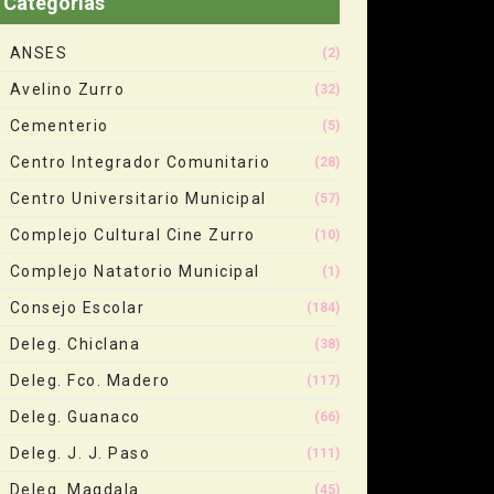
Categorias
ANSES
(2)
Avelino Zurro
(32)
Cementerio
(5)
Centro Integrador Comunitario
(28)
Centro Universitario Municipal
(57)
Complejo Cultural Cine Zurro
(10)
Complejo Natatorio Municipal
(1)
Consejo Escolar
(184)
Deleg. Chiclana
(38)
Deleg. Fco. Madero
(117)
Deleg. Guanaco
(66)
Deleg. J. J. Paso
(111)
Deleg. Magdala
(45)